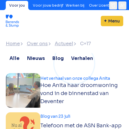
Voor jou
Voor jouw bedrijf
Werken bij
Over Licent
Menu
Home
Over ons
Actueel
C=17
Alle
Nieuws
Blog
Verhalen
Het verhaal van onze collega Anita
Hoe Anita haar droomwoning
vond in de binnenstad van
Deventer
Blog van 23 juli
Telefoon met de ASN Bank-app