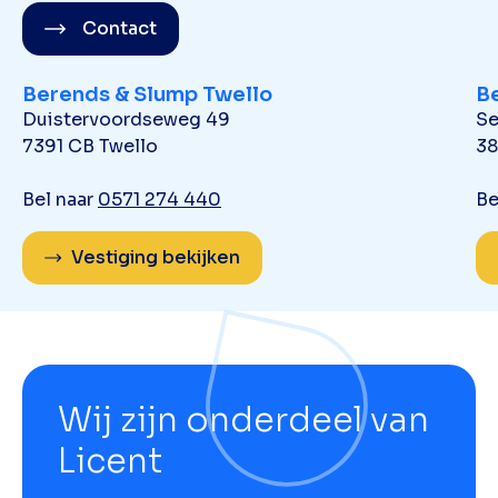
Contact
Berends & Slump Twello
B
Duistervoordseweg 49
Se
7391 CB Twello
38
Bel naar
0571 274 440
Be
Vestiging bekijken
Wij zijn onderdeel van
Licent