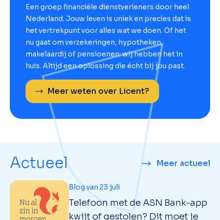
Een groep financiële dienstverleners door heel
Nederland. Jouw leven is uniek en precies dat is
het vertrekpunt voor alles wat we doen. Of het
nu gaat om verzekeringen, hypotheken,
makelaardij of pensioenen: wij hebben het in
huis. Altijd een oplossing die écht bij jou past.
Meer weten over Licent?
Actueel
Meer actueel
Blog van 23 juli
Telefoon met de ASN Bank-app
kwijt of gestolen? Dit moet je