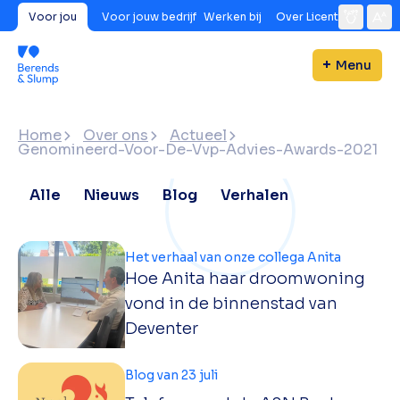
Voor jou
Voor jouw bedrijf
Werken bij
Over Licent
Menu
Home
Over ons
Actueel
Genomineerd-Voor-De-Vvp-Advies-Awards-2021
Alle
Nieuws
Blog
Verhalen
Het verhaal van onze collega Anita
Hoe Anita haar droomwoning
vond in de binnenstad van
Deventer
Blog van 23 juli