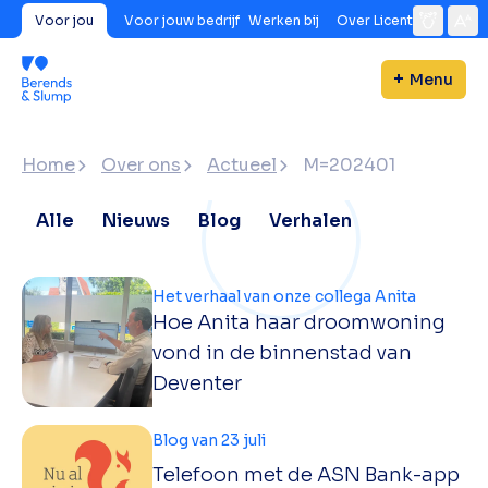
Voor jou
Voor jouw bedrijf
Werken bij
Over Licent
Menu
Home
Over ons
Actueel
M=202401
Alle
Nieuws
Blog
Verhalen
Het verhaal van onze collega Anita
Hoe Anita haar droomwoning
vond in de binnenstad van
Deventer
Blog van 23 juli
Telefoon met de ASN Bank-app