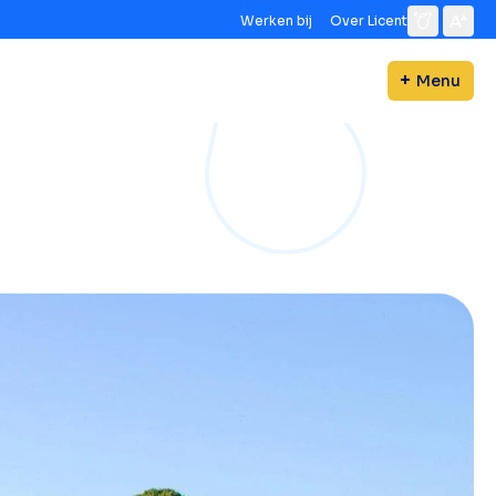
Werken bij
Over Licent
Menu
d