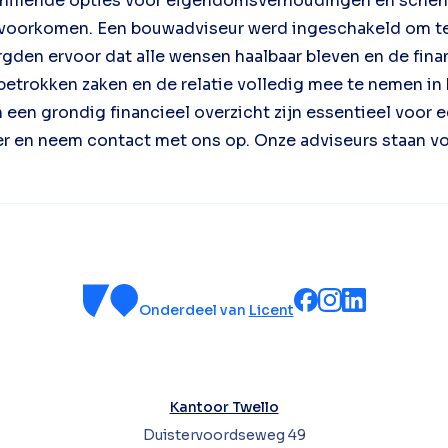
chillende opties voor eigendomsverhoudingen en sche
voorkomen. Een bouwadviseur werd ingeschakeld om te 
rgden ervoor dat alle wensen haalbaar bleven en de fin
betrokken zaken en de relatie volledig mee te nemen in
 een grondig financieel overzicht zijn essentieel voor
er en neem contact met ons op. Onze adviseurs staan voo
Onderdeel van
Licent
Kantoor Twello
Duistervoordseweg 49