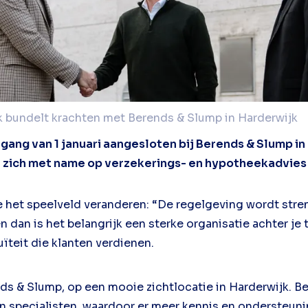
k bundelt krachten met Berends & Slump in Harderwijk
ngang van 1 januari aangesloten bij Berends & Slump in
 zich met name op verzekerings- en hypotheekadvies v
nche het speelveld veranderen: “De regelgeving wordt st
en dan is het belangrijk een sterke organisatie achter je
uïteit die klanten verdienen.
ds & Slump, op een mooie zichtlocatie in Harderwijk. B
specialisten, waardoor er meer kennis en ondersteuning