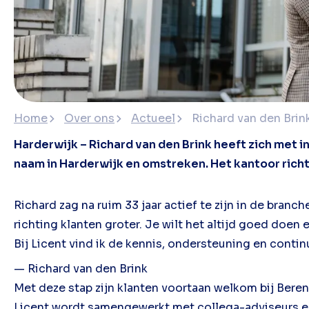
Home
Over ons
Actueel
Richard van den Brin
Harderwijk – Richard van den Brink heeft zich met i
naam in Harderwijk en omstreken. Het kantoor richt
Richard zag na ruim 33 jaar actief te zijn in de bra
richting klanten groter. Je wilt het altijd goed doen 
Bij Licent vind ik de kennis, ondersteuning en contin
— Richard van den Brink
Met deze stap zijn klanten voortaan welkom bij Beren
Licent wordt samengewerkt met collega-adviseurs en 