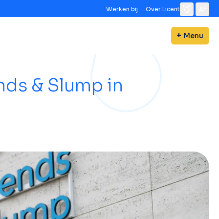
Werken bij
Over Licent
Menu
nds & Slump in