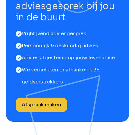
adviesgesprek bij jou
in de buurt
Vrijblijvend adviesgesprek
Persoonlijk & deskundig advies
Advies afgestemd op jouw levensfase
We vergelijken onafhankelijk 25
geldverstrekkers
Afspraak maken