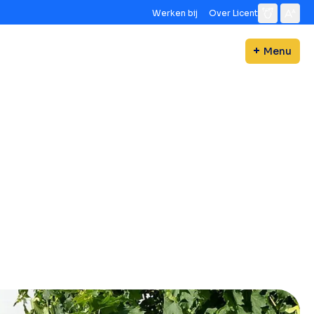
Werken bij
Over Licent
Menu