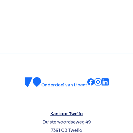
Onderdeel van
Licent
Kantoor Twello
Duistervoordseweg 49
7391 CB Twello