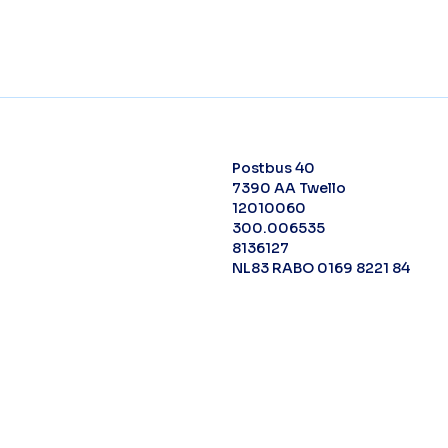
Postbus 40
7390 AA Twello
12010060
300.006535
8136127
NL83 RABO 0169 8221 84