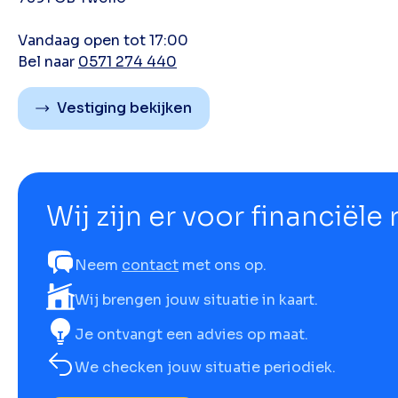
Vandaag open tot 17:00
Bel naar
0571 274 440
Vestiging bekijken
Wij zijn er voor financiële
Neem
contact
met ons op.
Wij brengen jouw situatie in kaart.
Je ontvangt een advies op maat.
We checken jouw situatie periodiek.