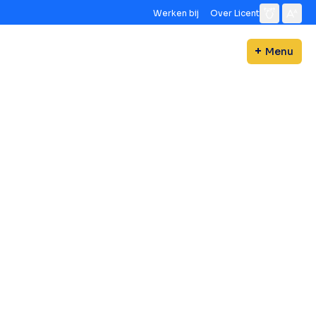
Werken bij
Over Licent
Menu