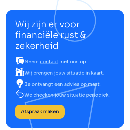
Wij zijn er voor
financiële rust &
zekerheid
Neem
contact
met ons op.
Wij brengen jouw situatie in kaart.
Je ontvangt een advies op maat.
We checken jouw situatie periodiek.
Afspraak maken