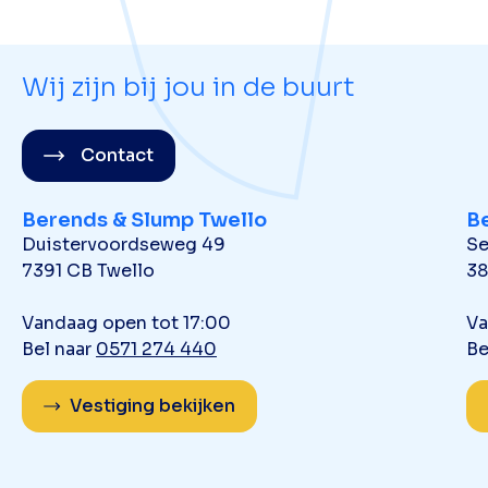
Wij zijn bij jou in de buurt
Contact
Berends & Slump Twello
B
Duistervoordseweg 49
Se
7391 CB Twello
38
Vandaag open tot 17:00
Va
Bel naar
0571 274 440
Be
Vestiging bekijken