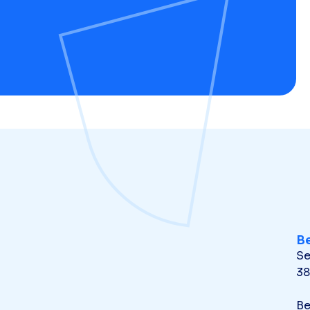
B
Se
38
Be