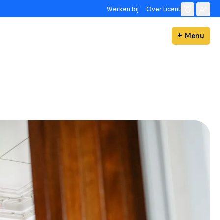
Werken bij
Over Licent
Menu