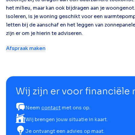
het milieu, maar kan ook bijdragen aan je woongenot
isoleren, is je woning geschikt voor een warmtepomp
letten bij de aanschaf en het leggen van zonnepanelen
zijn er om je hierin te adviseren.
Afspraak maken
Wij zijn er voor financiële
Neem
contact
met ons op.
Wij brengen jouw situatie in kaart.
Je ontvangt een advies op maat.