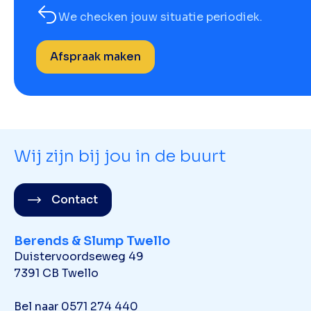
We checken jouw situatie periodiek.
Afspraak maken
Wij zijn bij jou in de buurt
Contact
Berends & Slump Twello
Duistervoordseweg 49
7391 CB Twello
Bel naar
0571 274 440