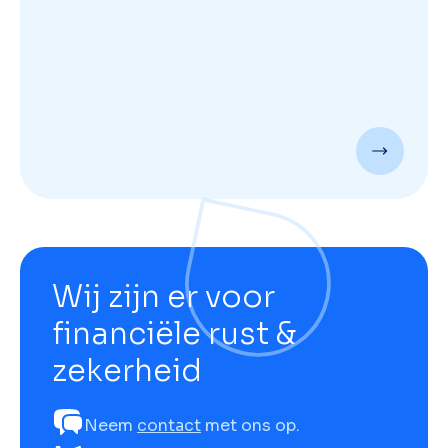
Wij zijn er voor
financiële rust &
zekerheid
Neem
contact
met ons op.