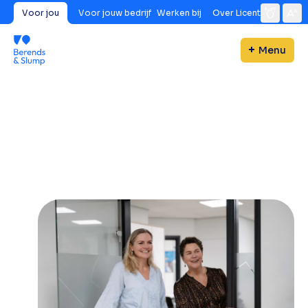
Voor jou
Voor jouw bedrijf
Werken bij
Over Licent
Menu