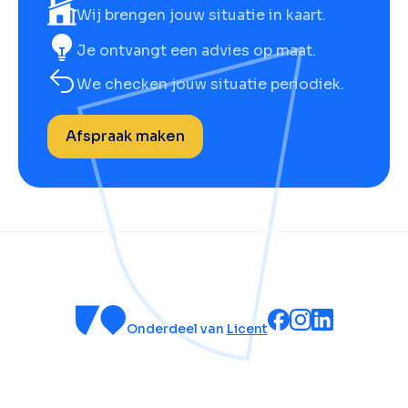
Wij brengen jouw situatie in kaart.
Je ontvangt een advies op maat.
We checken jouw situatie periodiek.
Afspraak maken
Onderdeel van
Licent