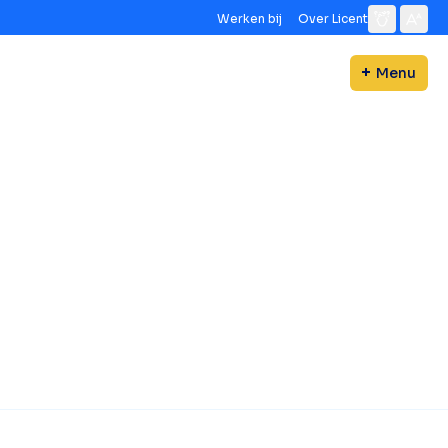
Werken bij
Over Licent
Menu